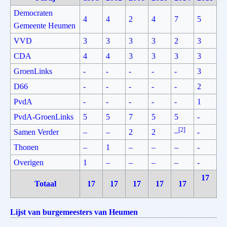
Democraten
4
4
2
4
7
5
Gemeente Heumen
VVD
3
3
3
3
2
3
CDA
4
4
3
3
3
3
GroenLinks
-
-
-
-
-
3
D66
-
-
-
-
-
2
PvdA
-
-
-
-
-
1
PvdA-GroenLinks
5
5
7
5
5
-
[2]
Samen Verder
–
–
2
2
–
-
Thonen
–
1
–
–
–
-
Overigen
1
–
–
–
–
-
17
Totaal
17
17
17
17
17
Lijst van burgemeesters van Heumen