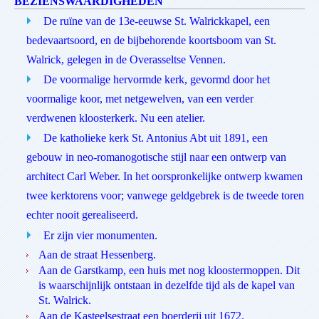
BEZIENSWAARDIGHEDEN
De ruïne van de 13e-eeuwse St. Walrickkapel, een
bedevaartsoord, en de bijbehorende koortsboom van St.
Walrick, gelegen in de Overasseltse Vennen.
De voormalige hervormde kerk, gevormd door het
voormalige koor, met netgewelven, van een verder
verdwenen kloosterkerk. Nu een atelier.
De katholieke kerk St. Antonius Abt uit 1891, een
gebouw in neo-romanogotische stijl naar een ontwerp van
architect Carl Weber. In het oorspronkelijke ontwerp kwamen
twee kerktorens voor; vanwege geldgebrek is de tweede toren
echter nooit gerealiseerd.
Er zijn vier monumenten.
Aan de straat Hessenberg.
Aan de Garstkamp, een huis met nog kloostermoppen. Dit
is waarschijnlijk ontstaan in dezelfde tijd als de kapel van
St. Walrick.
Aan de Kasteelsestraat een boerderij uit 1672.