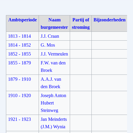
Ambtsperiode
Naam
Partij of
Bijzonderheden
burgemeester
stroming
1813 - 1814
J.J. Craan
1814 - 1852
G. Mos
1852 - 1855
J.J. Vermeulen
1855 - 1879
F.W. van den
Broek
1879 - 1910
A.A.J. van
den Broek
1910 - 1920
Joseph Anton
Hubert
Steinweg
1921 - 1923
Jan Meinderts
(J.M.) Wynia