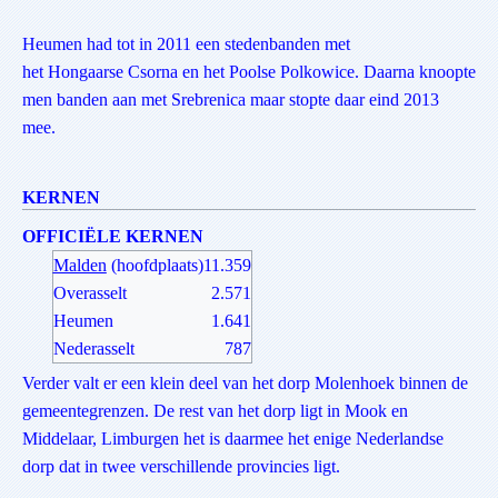
Heumen had tot in 2011 een stedenbanden met
het Hongaarse Csorna en het Poolse Polkowice. Daarna knoopte
men banden aan met Srebrenica maar stopte daar eind 2013
mee.
KERNEN
OFFICIËLE KERNEN
Malden
(hoofdplaats)
11.359
Overasselt
2.571
Heumen
1.641
Nederasselt
787
Verder valt er een klein deel van het dorp
Molenhoek
binnen de
gemeentegrenzen. De rest van het dorp ligt in
Mook en
Middelaar
,
Limburg
en het is daarmee het enige Nederlandse
dorp dat in twee verschillende
provincies
ligt.