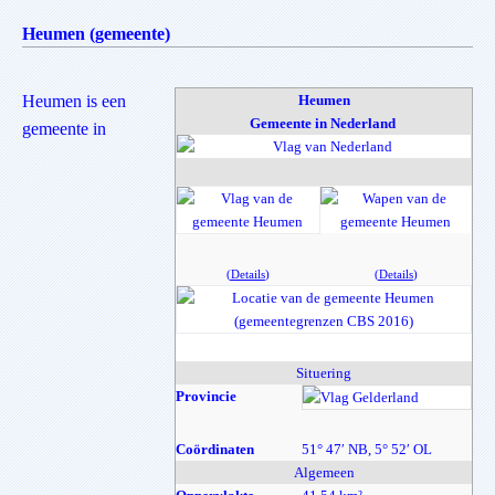
Heumen (gemeente)
Heumen is een
Heumen
Gemeente in Nederland
gemeente in
(
Details
)
(
Details
)
Situering
Provincie
Gel
Coördinaten
51° 47′ NB, 5° 52′ OL
Algemeen