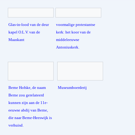
Glas-in-lood van de deur
voormalige protestantse
kapel O.L.V. van de
kerk: het koor van de
Maaskant
middeleeuwse
Antoniuskerk.
Berne Hofske, de naam
Museumboerderij
Berne zou gerelateerd
kunnen zijn aan de 11e-
eeuwse abdij van Berne,
die naar Berne-Heeswijk is
verhuisd.