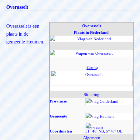
O
verasselt
Overasselt is een
Overasselt
Plaats in Nederland
plaats in de
gemeente Heumen,
(
Details
)
Situering
Provincie
Gel
Gemeente
He
Coördinaten
51° 46′ NB, 5° 47′ OL
Algemeen