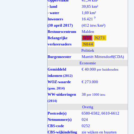
Oppervlakte
41,54 km²
- land
39,85 km²
- water
1,69 km²
?
Inwoners
16.421
(30 april 2017)
(412 inw./km²)
Bestuurscentrum
Malden
Belangrijke
A73
N271
verkeersaders
N844
Politiek
Burgemeester
Marriët Mittendorff(CDA)
Economie
Gemiddeld
€ 40.000
per huishouden
inkomen
(2012)
WOZ-waarde
€ 273.000
(gem. 2014)
WW-uitkeringen
38
per 1000 inw.
(2014)
Overig
Postcode(s)
6580-6582, 6610-6612
Netnummer(s)
024
CBS-code
0252
CBS-wijkindeling
zie wijken en buurten