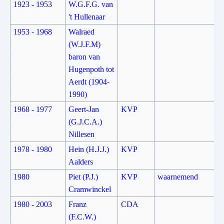
1923 - 1953
W.G.F.G. van
't Hullenaar
1953 - 1968
Walraed
(W.J.F.M)
baron van
Hugenpoth tot
Aerdt (1904-
1990)
1968 - 1977
Geert-Jan
KVP
(G.J.C.A.)
Nillesen
1978 - 1980
Hein (H.J.J.)
KVP
Aalders
1980
Piet (P.J.)
KVP
waarnemend
Cramwinckel
1980 - 2003
Franz
CDA
(F.C.W.)