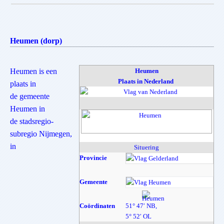
Heumen (dorp)
Heumen is een
Heumen
Plaats in Nederland
plaats in
de gemeente
Heumen in
de stadsregio-
subregio Nijmegen,
in
Situering
Provincie
Gel
Gemeente
He
Coördinaten
51° 47′ NB,
5° 52′ OL